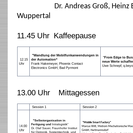
Dr. Andreas Groß, Heinz
Wuppertal
11.45 Uhr Kaffeepause
"Wandlung der Mobilfunkanwendungen in
"
From Edge to Bus
12.15
der Automation“
neue Werte schaffe
Uhr
Frank Hakemeyer, Phoenix Contact
Uwe Schnepf, q.beyo
Electronics GmbH, Bad Pyrmont
13.00 Uhr Mittagessen
Session 1
Session 2
"Selbstorganisation in
"Mobile Smart Factory"
Fertigung und
Intralogistik"
1
4.00
Marcus Witt, Metrom Mechatronische Mas
Dr. Olaf Sauer, Fraunhofer Institut
Uhr
GmbH, Hartmannsdorf
für Optronik, Systemtechnik, und