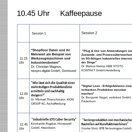
10.45 Uhr Kaffeepause
Session 2
Session 1
"Shopfloor Daten und ihr
"Plug & Use von Anwendungen zu
Mehrwert am Beispiel von
Zustands- und Prozessüberwachun
11.15
Werkzeugmaschinen und
im 5G-fähigen Industriellen Internet
Uhr
Industrierobotern"
der Dinge"
Dr. Markus Aleksy, ABB STOTZ-
Dr. Christian Magnus,
KONTAKT GmbH,Heidelberg
nexpro.digital GmbH, Dortmund
"Wie lässt sich die Qualität einer
"Digital Lean - Erfolgsfaktoren eine
mehrstufigen Produktionslinie
schlanken Produktion messbar
ermitteln und nachhaltig
12.00
machen"
steigern?"
Dr. Benjamin Nagel, verlinked GmbH,
Uhr
Dr. MIchael Thierschmann, KION
Paderborn
GROUP AG, Aschaffenburg
"Industrielle (OT) Cyber Security"
"Serienproduktion von mechanische
Konstantin Rogalas, Honeywell
12.45
Bauteilen auf Rundtaktmaschinen"
GmbH, Mannheim
Uhr
Günter Stolz, BTB Technologies GmbH,