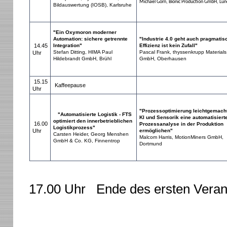
Michael Gorn, Bionic Production GmbH, Lü
Bildauswertung (IOSB), Karlsruhe
"Ein Oxymoron moderner
Automation: sichere getrennte
"Industrie 4.0 geht auch pragmatis
14.45
Integration"
Effizienz ist kein Zufall"
Stefan Ditting, HIMA Paul
Pascal Frank, thyssenkrupp Materials
Uhr
Hildebrandt GmbH, Brühl
GmbH, Oberhausen
15.15
Kaffeepause
Uhr
"Prozessoptimierung leichtgemacht
"Automatisierte Logistik - FTS
KI und Sensorik eine automatisiert
optimiert den innerbetrieblichen
16.00
Prozessanalyse in der Produktion
Logistikprozess"
Uhr
ermöglichen"
Carsten Heider, Georg Menshen
Malcom Harris, MotionMiners GmbH,
GmbH & Co. KG, Finnentrop
Dortmund
17.00 Uhr Ende des ersten Veran