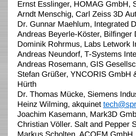
Ernst Esslinger, HOMAG GmbH, S
Arndt Menschig, Carl Zeiss 3D A
Dr. Gunnar Maehlum, Integrated D
Andreas Beyerle-Köster, Bilfinger
Dominik Rohrmus, Labs Letwork In
Andreas Neundorf, T-Systems Inte
Andreas Rosemann, GIS Gesellsch
Stefan Grüßer, YNCORIS GmbH & 
Hürth
Dr. Thomas Mücke, Siemens Indus
Heinz Wilming, akquinet
tech@sp
Joachim Kasemann, Mark3D Gmb
Christian Völler. Salt and Peppe
Markus Scholten, ACOEM GmbH,