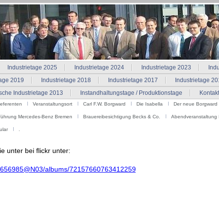
Industrietage 2025
Industrietage 2024
Industrietage 2023
Ind
tage 2019
Industrietage 2018
Industrietage 2017
Industrietage 2
che Industrietage 2013
Instandhaltungstage / Produktionstage
Kontak
eferenten
Veranstaltungsort
Carl F.W. Borgward
Die Isabella
Der neue Borgward
führung Mercedes-Benz Bremen
Brauereibesichtigung Becks & Co.
Abendveranstaltung 
ular
.
 unter bei flickr unter:
/131656985@N03/albums/72157660763412259