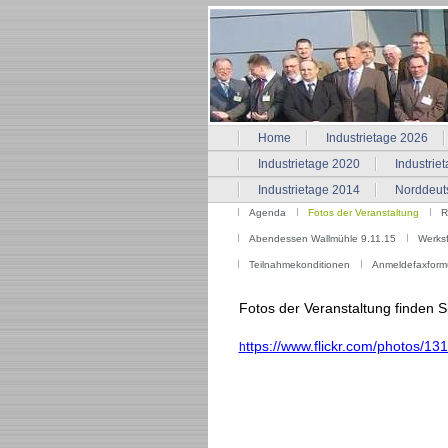
Home
Industrietage 2026
Industrietage 2020
Industrie
Industrietage 2014
Norddeuts
Agenda
Fotos der Veranstaltung
R
Abendessen Wallmühle 9.11.15
Werks
Teilnahmekonditionen
Anmeldefaxform
Fotos der Veranstaltung finden Sie
ttps://www.flickr.com/photos
h