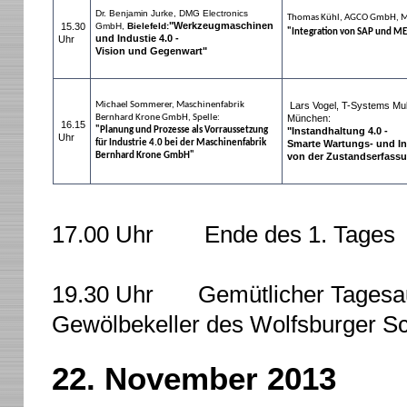
Dr. Benjamin Jurke, DMG Electronics
Thomas Kühl, AGCO GmbH, M
"Werkzeugmaschinen
15.30
GmbH,
Bielefeld:
"I
ntegration von SAP und M
und Industie 4.0 -
Uhr
Vision und Gegenwart"
Michael Sommerer, Maschinenfabrik
Lars Vogel, T-Systems Mul
Bernhard Krone GmbH, Spelle:
München:
16.15
"Planung und Prozesse als Vorraussetzung
"Instandhaltung 4.0 -
Uhr
für Industrie 4.0 bei der Maschinenfabrik
Smarte Wartungs- und I
Bernhard Krone GmbH"
von der Zustandserfassu
17.00 Uhr Ende des 1. Tages
19.30 Uhr Gemütlicher Tagesau
Gewölbekeller des Wolfsburger S
22. November 2013