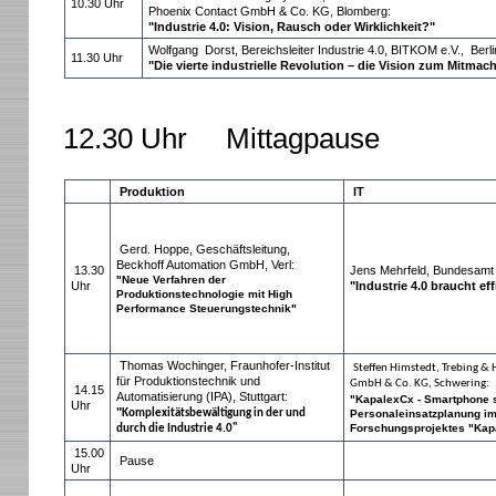
10.30 Uhr
Phoenix Contact GmbH & Co. KG, Blomberg:
"Industrie 4.0: Vision, 
Wolfgang Dorst, Bereichsleiter Industrie 4.0, BITKOM e.V., Berli
11.30 Uhr
"
Die vierte industrielle Revolution – die Vision zum Mitmac
12.30 Uhr Mittagpause
Produktion
IT
Gerd. Hoppe, Geschäftsleitung,
Beckhoff Automation GmbH, Verl:
13.30
Jens Mehrfeld, Bundesamt f
"Neue Verfahren der
Uhr
"Industrie 4.0 braucht eff
Produktionstechnologie mit High
Performance
Steuerungstechnik"
Thomas Wochinger, Fraunhofer-Institut
Steffen Himstedt, Trebing &
für Produktionstechnik und
GmbH & Co. KG, Schwering:
14.15
Automatisierung (IPA), Stuttgart:
"KapalexCx - Smartphone sc
Uhr
"
Komplexitätsbewältigung in der und
Personaleinsatzplanung im I
Forschungsprojektes "Kap
durch die Industrie 4.0"
15.00
Pause
Uhr