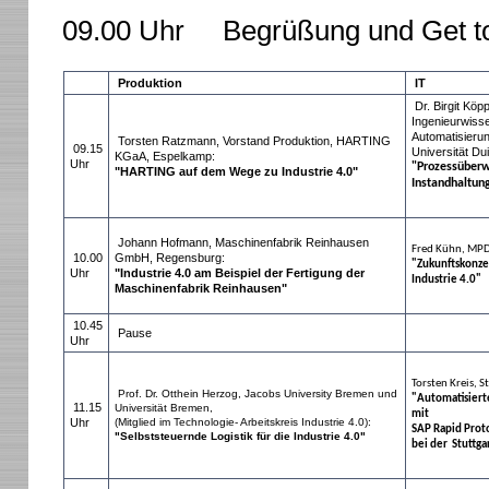
09.00 Uhr Begrüßung und Get tog
Produktion
IT
Dr. Birgit Köpp
Ingenieurwiss
Automatisieru
Torsten Ratzmann, Vorstand Produktion, HARTING
09.15
Universität Du
KGaA, Espelkamp:
Uhr
"Prozessüber
"HARTING auf dem Wege zu Industrie 4.0"
Instandhaltun
Johann Hofmann, Maschinenfabrik Reinhausen
Fred Kühn, MP
10.00
GmbH, Regensburg:
"Zukunftskonze
Uhr
"Industrie 4.0 am Beispiel der Fertigung der
Industrie 4.0"
Maschinenfabrik Reinhausen"
10.45
Pause
Uhr
Torsten Kreis, 
Prof. Dr. Otthein Herzog, Jacobs University Bremen und
"Automatisiert
11.15
Universität Bremen,
mit
Uhr
(Mitglied im Technologie- Arbeitskreis Industrie 4.0):
SAP Rapid Prot
"Selbststeuernde Logistik für die Industrie 4.0"
bei der Stuttg